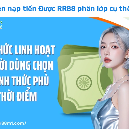
ện nạp tiền Được RR88 phân lớp cụ th