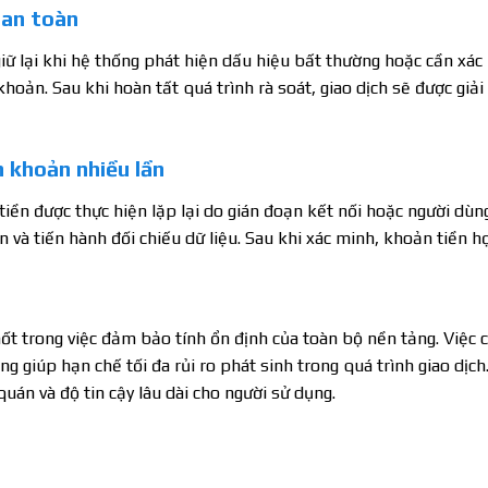
 an toàn
iữ lại khi hệ thống phát hiện dấu hiệu bất thường hoặc cần xác
hoản. Sau khi hoàn tất quá trình rà soát, giao dịch sẽ được giải
n khoản nhiều lần
tiền được thực hiện lặp lại do gián đoạn kết nối hoặc người dùng
n và tiến hành đối chiếu dữ liệu. Sau khi xác minh, khoản tiền h
chốt trong việc đảm bảo tính ổn định của toàn bộ nền tảng. Việc
àng giúp hạn chế tối đa rủi ro phát sinh trong quá trình giao dị
uán và độ tin cậy lâu dài cho người sử dụng.