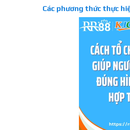
Các phương thức thực hi