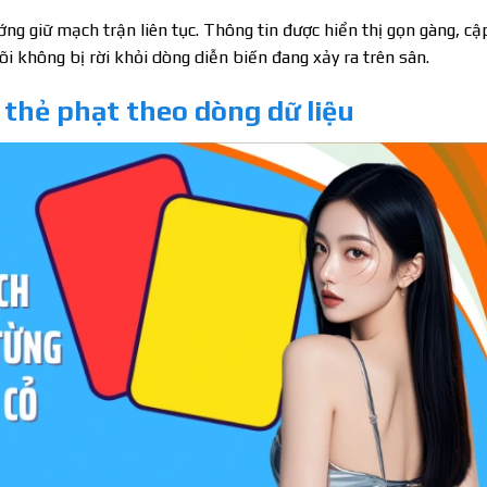
ng giữ mạch trận liên tục. Thông tin được hiển thị gọn gàng, cậ
õi không bị rời khỏi dòng diễn biến đang xảy ra trên sân.
 thẻ phạt theo dòng dữ liệu