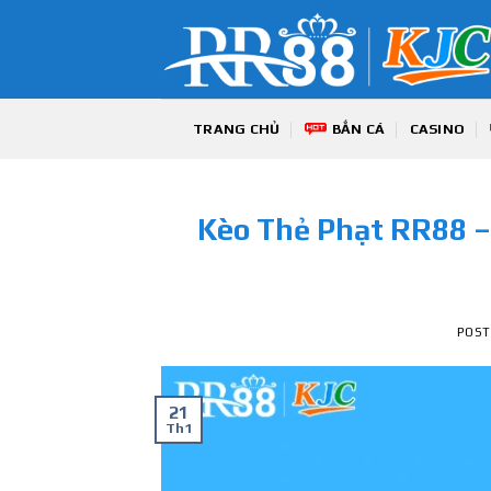
Skip
to
content
TRANG CHỦ
BẮN CÁ
CASINO
Kèo Thẻ Phạt RR88 
POS
21
Th1