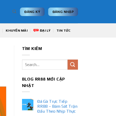
ĐĂNG KÝ
ĐĂNG NHẬP
KHUYẾN MÃI
ĐẠI LÝ
TIN TỨC
TÌM KIẾM
BLOG RR88 MỚI CẬP
NHẬT
Đá Gà Trực Tiếp
RR88 – Bám Sát Trận
Đấu Theo Nhịp Thực