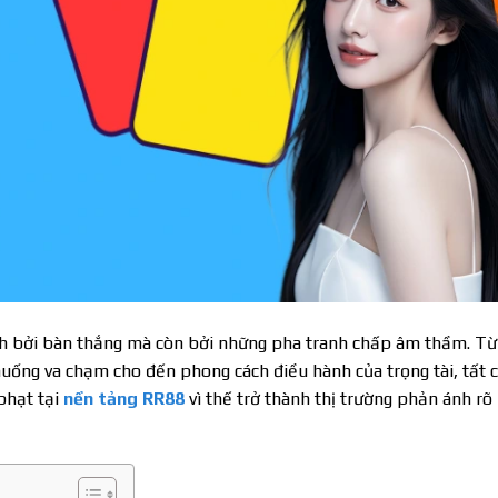
nh bởi bàn thắng mà còn bởi những pha tranh chấp âm thầm. Từ
huống va chạm cho đến phong cách điều hành của trọng tài, tất 
phạt tại
nền tảng RR88
vì thế trở thành thị trường phản ánh rõ