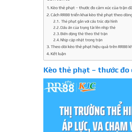
Kèo thẻ phạt – thước đo cảm xúc của trận đ
Cách RR88 triển khai kèo thẻ phạt theo dòng
Thẻ phạt gắn với cấu trúc đội hình
Dấu ấn của trọng tài lên nhịp thẻ
Biến động thẻ theo thế trận
Nhịp cập nhật trong trận
Theo dõi kèo thẻ phạt hiệu quả trên RR88 
Kết luận
Kèo thẻ phạt – thước đo