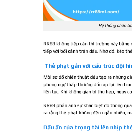
Hệ thống phân tíc
RR88 không tiếp cận thị trường này bằng nh
tiếp với bối cảnh trận đấu. Nhờ đó, kèo th
Thẻ phạt gắn với cấu trúc đội hì
Mỗi sơ đồ chiến thuật đều tạo ra những đ
phòng ngự thấp thường dồn áp lực lên trung 
liên tục. Khi không gian bị thu hẹp, nguy c
RR88 phản ánh sự khác biệt đó thông qua c
ra rằng thẻ phạt không đến ngẫu nhiên, mà
Dấu ấn của trọng tài lên nhịp th