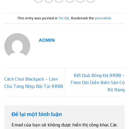
This entry was posted in
Tin tức
. Bookmark the
permalink
.
ADMIN
Kết Quả Bóng Đá RR88 –
Cách Chơi Blackjack – Làm
Theo Dõi Diễn Biến Sân Cỏ
Chủ Từng Nhịp Bài Tại RR88
Rõ Ràng
Để lại một bình luận
Email của bạn sẽ không được hiển thị công khai.
Các