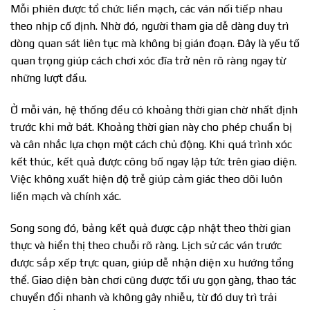
Mỗi phiên được tổ chức liền mạch, các ván nối tiếp nhau
theo nhịp cố định. Nhờ đó, người tham gia dễ dàng duy trì
dòng quan sát liên tục mà không bị gián đoạn. Đây là yếu tố
quan trọng giúp cách chơi xóc đĩa trở nên rõ ràng ngay từ
những lượt đầu.
Ở mỗi ván, hệ thống đều có khoảng thời gian chờ nhất định
trước khi mở bát. Khoảng thời gian này cho phép chuẩn bị
và cân nhắc lựa chọn một cách chủ động. Khi quá trình xóc
kết thúc, kết quả được công bố ngay lập tức trên giao diện.
Việc không xuất hiện độ trễ giúp cảm giác theo dõi luôn
liền mạch và chính xác.
Song song đó, bảng kết quả được cập nhật theo thời gian
thực và hiển thị theo chuỗi rõ ràng. Lịch sử các ván trước
được sắp xếp trực quan, giúp dễ nhận diện xu hướng tổng
thể. Giao diện bàn chơi cũng được tối ưu gọn gàng, thao tác
chuyển đổi nhanh và không gây nhiễu, từ đó duy trì trải