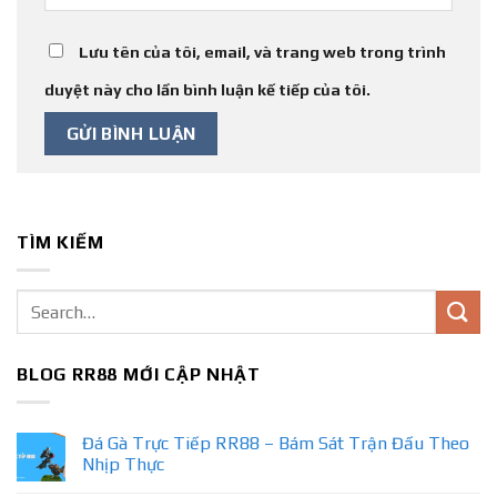
Lưu tên của tôi, email, và trang web trong trình
duyệt này cho lần bình luận kế tiếp của tôi.
TÌM KIẾM
BLOG RR88 MỚI CẬP NHẬT
Đá Gà Trực Tiếp RR88 – Bám Sát Trận Đấu Theo
Nhịp Thực